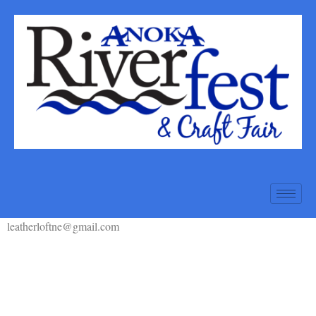
leatherloftne@gmail.com